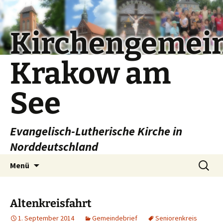
Kirchengemei
Krakow am
See
Evangelisch-Lutherische Kirche in
Norddeutschland
Zum
Suchen
Menü
Inhalt
nach:
springen
Altenkreisfahrt
1. September 2014
Gemeindebrief
Seniorenkreis