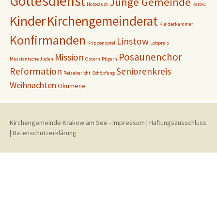
Gottesdienst
Junge Gemeinde
Holocaust
Karow
Kinder
Kirchengemeinderat
Kleiderkammer
Konfirmanden
Linstow
Krippenspiel
Lobpreis
Posaunenchor
Mission
Messianische Juden
Ostern
Pilgern
Reformation
Seniorenkreis
Reisebericht
Schöpfung
Weihnachten
Ökumene
Kirchengemeinde Krakow am See
-
Impressum
|
Haftungsausschluss
|
Datenschutzerklärung