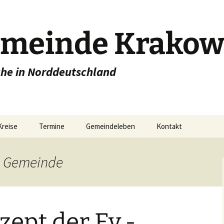
emeinde Krakow
che in Norddeutschland
Kreise
Termine
Gemeindeleben
Kontakt
e
Stadtkirche Krakow
e Gemeinde
ugend
Dorfkirche Linstow
Konfirmandenunterricht
r
Dorfkirche Dobbin
Junge Gemeinde
ept der Ev.-
Dorfkirche Alt Sammit