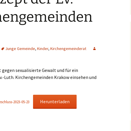
Dorfkirche Karow
chengemeinden
Junge Gemeinde
,
Kinder
,
Kirchengemeinderat
 gegen sexualisierte Gewalt und für ein
Ev.-Luth. Kirchengemeinden Krakow einsehen und
Herunterladen
schluss-2023-05-23