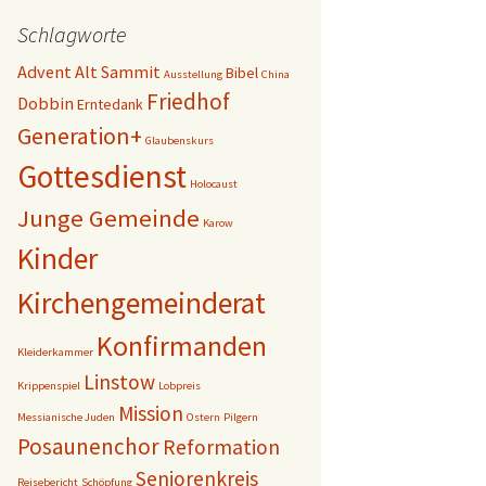
Schlagworte
Advent
Alt Sammit
Bibel
Ausstellung
China
Friedhof
Dobbin
Erntedank
Generation+
Glaubenskurs
Gottesdienst
Holocaust
Junge Gemeinde
Karow
Kinder
Kirchengemeinderat
Konfirmanden
Kleiderkammer
Linstow
Krippenspiel
Lobpreis
Mission
Messianische Juden
Ostern
Pilgern
Posaunenchor
Reformation
Seniorenkreis
Reisebericht
Schöpfung