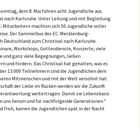
onntag, dem 8. Mai fuhren acht Jugendliche aus
l nach Karlsruhe. Unter Leitung und mit Begleitung
-Mitarbeitern machten sich 50 Jugendliche voller
eise. Der Sammelbus des EC-Mecklenburg-
h Deutschland zum Christival nach Karlsruhe.
inare, Workshops, Gottesdienste, Konzerte, viele
e und ganz viele Begegnungen, ließen
ern und fördern. Das Christival hat gehalten, was es
er 13.000 Teilnehmern sind die Jugendlichen dem
nseren Mitmenschen und mit der Welt versöhnt hat:
tschaft der Liebe im Rücken werden wir die Zukunft
r Verantwortung weitertragen. Damit sie Lebensbasis
 um uns herum und für nachfolgende Generationen.“
d froh, kamen die Jugendlichen spät in der Nacht