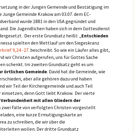
setzung in der Jungen Gemeinde und Bestätigung im
ie Junge Gemeinde Krakow am 03.07. dem EC-
dverband wurde 1881 in den USA gegründet und
hland. Die Jugendlichen haben sich in dem Gottesdienst
ergesetzt. Der erste Grundsatz heißt: „
Entschieden
anessa spielten den Wettlauf um den Siegeskranz
rbrief 9,24.-27
. beschreibt. So wie ein Läufer alles gibt,
nd wir Christen aufgerufen, uns für Gottes Sache
ben schenkt. Im zweiten Grundsatz geht es um
ur örtlichen Gemeinde
. David hat die Gemeinde, wie
verschieden, aber alle gehören dazu und haben
nd wir Teil der Kirchengemeinde und auch Teil
 einsetzen, denn Gott liebt Krakow. Der vierte
r
Verbundenheit mit allen Gliedern der
n zwei Fälle von verfolgten Christen vorgestellt
geladen, eine kurze Ermutigungskarte an
rea zu schreiben, die wir über die
terleiten wollen. Der dritte Grundsatz