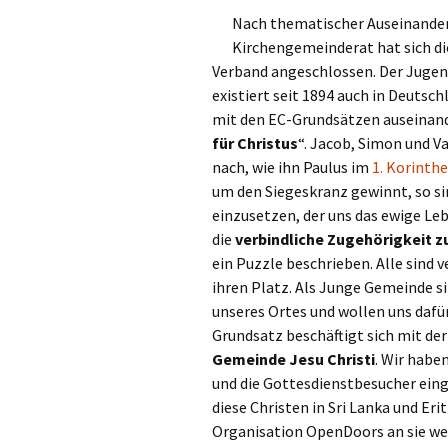
Nach thematischer Auseinander
Kirchengemeinderat hat sich d
Verband angeschlossen. Der Jugen
existiert seit 1894 auch in Deutsc
mit den EC-Grundsätzen auseinand
für Christus
“. Jacob, Simon und V
nach, wie ihn Paulus im
1. Korinthe
um den Siegeskranz gewinnt, so si
einzusetzen, der uns das ewige Le
die
verbindliche Zugehörigkeit z
ein Puzzle beschrieben. Alle sind 
ihren Platz. Als Junge Gemeinde si
unseres Ortes und wollen uns dafür
Grundsatz beschäftigt sich mit de
Gemeinde Jesu Christi
. Wir habe
und die Gottesdienstbesucher ein
diese Christen in Sri Lanka und Erit
Organisation OpenDoors an sie wei