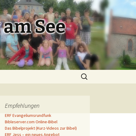
 am See
Suchen
nach:
Empfehlungen
ERF Evangeliumsrundfunk
Bibleserver.com Online-Bibel
Das Bibelprojekt (Kurz-Videos zur Bibel)
ERF Jess – ein neues Angebot