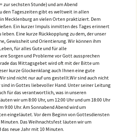
= zur sechsten Stunde) und am Abend
u den Tageszeiten gibt es weltweit in allen
 in Mecklenburg an vielen Orten praktiziert. Dem
ießen. Ein kurzer Impuls inmitten des Tages erinnert
u leben. Eine kurze Rückkopplung zu dem, der unser
uhe, Gewissheit und Orientierung. Wir können ihm
eben, für alles Gute und für alle
ere Sorgen und Probleme vor Gott aussprechen
erade das Mittagsgebet wird oft mit der Bitte um
dieser kurze Glockenklang auch Ihnen eine gute
Wir sind nicht nur auf uns gestellt.Wir sind auch nicht
r sind in Gottes liebevoller Hand. Unter seiner Leitung
uch für das verantwortlich, was in unseren
läuten wir um 8:00 Uhr, um 12:00 Uhr und um 18:00 Uhr
um 9:00 Uhr. Am Sonnabend Abend wird um
uten eingeläutet. Vor dem Beginn von Gottesdiensten
 Minuten. Das Weihnachtsfest läuten wir um
d das neue Jahr mit 10 Minuten.