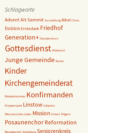
Schlagworte
Advent
Alt Sammit
Bibel
Ausstellung
China
Friedhof
Dobbin
Erntedank
Generation+
Glaubenskurs
Gottesdienst
Holocaust
Junge Gemeinde
Karow
Kinder
Kirchengemeinderat
Konfirmanden
Kleiderkammer
Linstow
Krippenspiel
Lobpreis
Mission
Messianische Juden
Ostern
Pilgern
Posaunenchor
Reformation
Seniorenkreis
Reisebericht
Schöpfung