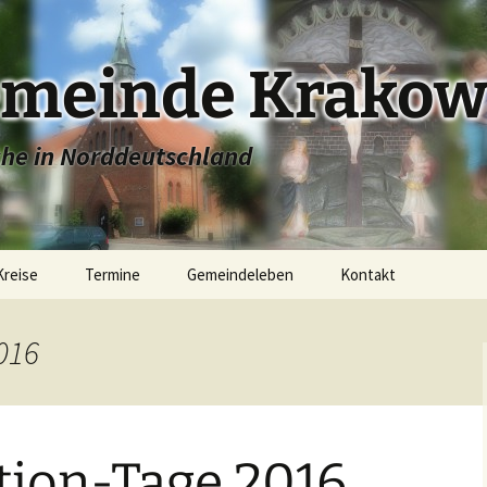
emeinde Krakow
che in Norddeutschland
Kreise
Termine
Gemeindeleben
Kontakt
e
Stadtkirche Krakow
016
ugend
Dorfkirche Linstow
Konfirmandenunterricht
r
Dorfkirche Dobbin
Junge Gemeinde
tion-Tage 2016
Dorfkirche Alt Sammit