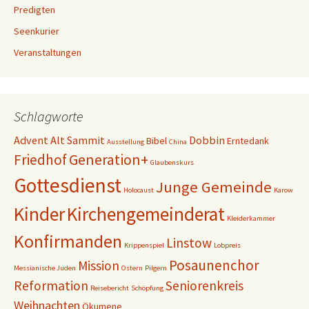
Predigten
Seenkurier
Veranstaltungen
Schlagworte
Advent
Alt Sammit
Dobbin
Bibel
Erntedank
Ausstellung
China
Generation+
Friedhof
Glaubenskurs
Gottesdienst
Junge Gemeinde
Holocaust
Karow
Kinder
Kirchengemeinderat
Kleiderkammer
Konfirmanden
Linstow
Krippenspiel
Lobpreis
Posaunenchor
Mission
Messianische Juden
Ostern
Pilgern
Reformation
Seniorenkreis
Reisebericht
Schöpfung
Weihnachten
Ökumene