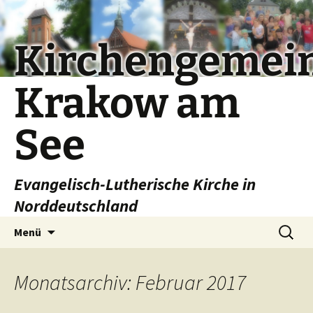
Kirchengemei
Krakow am
See
Evangelisch-Lutherische Kirche in
Norddeutschland
Zum
Suchen
Menü
Inhalt
nach:
springen
Monatsarchiv: Februar 2017