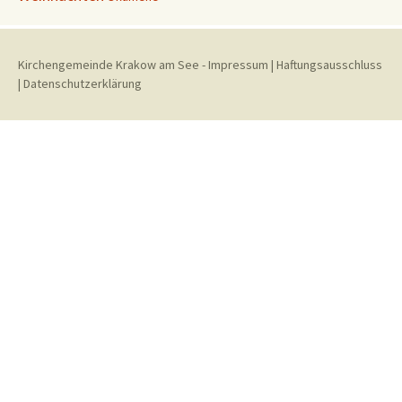
Kirchengemeinde Krakow am See
-
Impressum
|
Haftungsausschluss
|
Datenschutzerklärung