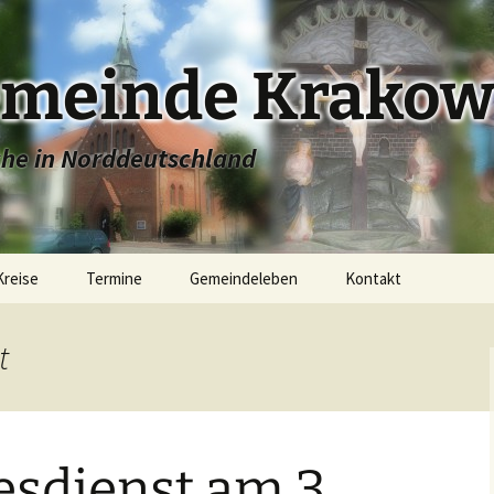
emeinde Krakow
che in Norddeutschland
Kreise
Termine
Gemeindeleben
Kontakt
e
Stadtkirche Krakow
t
ugend
Dorfkirche Linstow
Konfirmandenunterricht
r
Dorfkirche Dobbin
Junge Gemeinde
esdienst am 3.
Dorfkirche Alt Sammit