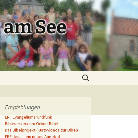
 am See
Suchen
nach:
Empfehlungen
ERF Evangeliumsrundfunk
Bibleserver.com Online-Bibel
Das Bibelprojekt (Kurz-Videos zur Bibel)
ERF Jess – ein neues Angebot