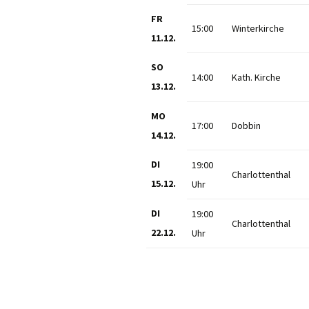
FR
15:00
Winterkirche
11.12.
SO
14:00
Kath. Kirche
13.12.
MO
17:00
Dobbin
14.12.
DI
19:00
Charlottenthal
15.12.
Uhr
DI
19:00
Charlottenthal
22.12.
Uhr