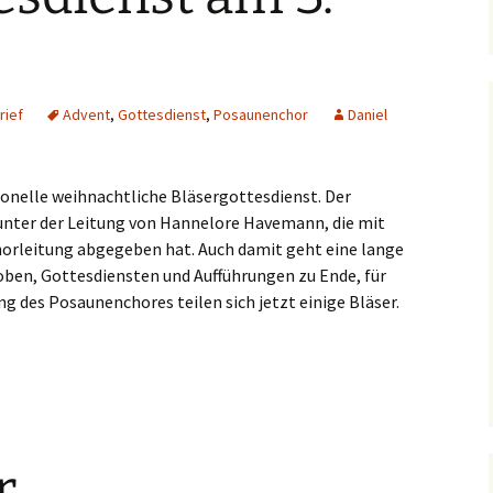
Dorfkirche Karow
ief
Advent
,
Gottesdienst
,
Posaunenchor
Daniel
ionelle weihnachtliche Bläsergottesdienst. Der
unter der Leitung von Hannelore Havemann, die mit
rleitung abgegeben hat. Auch damit geht eine lange
roben, Gottesdiensten und Aufführungen zu Ende, für
ung des Posaunenchores teilen sich jetzt einige Bläser.
r