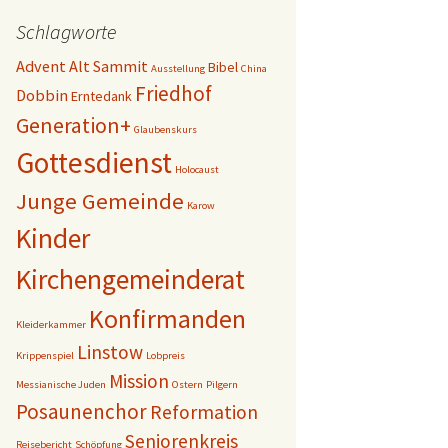
Schlagworte
Advent
Alt Sammit
Bibel
Ausstellung
China
Friedhof
Dobbin
Erntedank
Generation+
Glaubenskurs
Gottesdienst
Holocaust
Junge Gemeinde
Karow
Kinder
Kirchengemeinderat
Konfirmanden
Kleiderkammer
Linstow
Krippenspiel
Lobpreis
Mission
Messianische Juden
Ostern
Pilgern
Posaunenchor
Reformation
Seniorenkreis
Reisebericht
Schöpfung