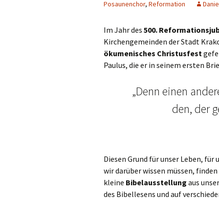
Posaunenchor
,
Reformation
Danie
Im Jahr des
500. Reformationsju
Kirchengemeinden der Stadt Kra
ökumenisches Christusfest
gefei
Paulus, die er in seinem ersten Bri
„Denn einen ander
den, der g
Diesen Grund für unser Leben, für 
wir darüber wissen müssen, finden 
kleine
Bibelausstellung
aus unser
des Bibellesens und auf verschie