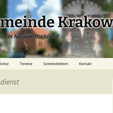
emeinde Krakow
che in Norddeutschland
Kreise
Termine
Gemeindeleben
Kontakt
e
Stadtkirche Krakow
sdienst
ugend
Dorfkirche Linstow
Konfirmandenunterricht
r
Dorfkirche Dobbin
Junge Gemeinde
Dorfkirche Alt Sammit