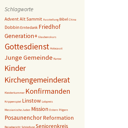
Schlagworte
Advent
Alt Sammit
Bibel
Ausstellung
China
Friedhof
Dobbin
Erntedank
Generation+
Glaubenskurs
Gottesdienst
Holocaust
Junge Gemeinde
Karow
Kinder
Kirchengemeinderat
Konfirmanden
Kleiderkammer
Linstow
Krippenspiel
Lobpreis
Mission
Messianische Juden
Ostern
Pilgern
Posaunenchor
Reformation
Seniorenkreis
Reisebericht
Schöpfung