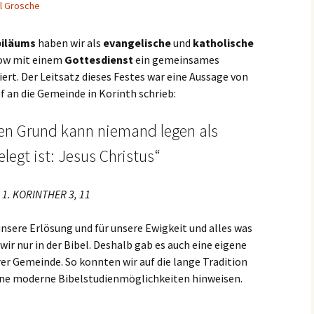
l Grosche
biläums
haben wir als
evangelische
und
katholische
kow mit einem
Gottesdienst
ein gemeinsames
ert. Der Leitsatz dieses Festes war eine Aussage von
ef an die Gemeinde in Korinth schrieb:
en Grund kann niemand legen als
elegt ist: Jesus Christus“
1. KORINTHER 3, 11
unsere Erlösung und für unsere Ewigkeit und alles was
wir nur in der Bibel. Deshalb gab es auch eine eigene
er Gemeinde. So konnten wir auf die lange Tradition
dene moderne Bibelstudienmöglichkeiten hinweisen.