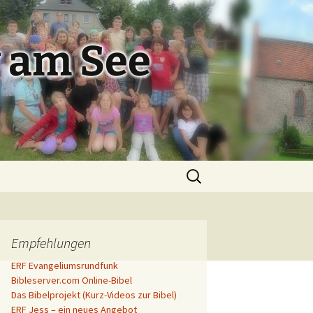
 am See
Suchen
nach:
Empfehlungen
ERF Evangeliumsrundfunk
Bibleserver.com Online-Bibel
Das Bibelprojekt (Kurz-Videos zur Bibel)
ERF Jess – ein neues Angebot