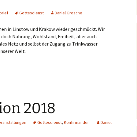
Dorfkirche Karow
rief
Gottesdienst
Daniel Grosche
hen in Linstow und Krakow wieder geschmückt. Wir
 doch Nahrung, Wohlstand, Freiheit, aber auch
ales Netz und selbst der Zugang zu Trinkwasser
unserer Welt.
ion 2018
eranstaltungen
Gottesdienst
,
Konfirmanden
Daniel