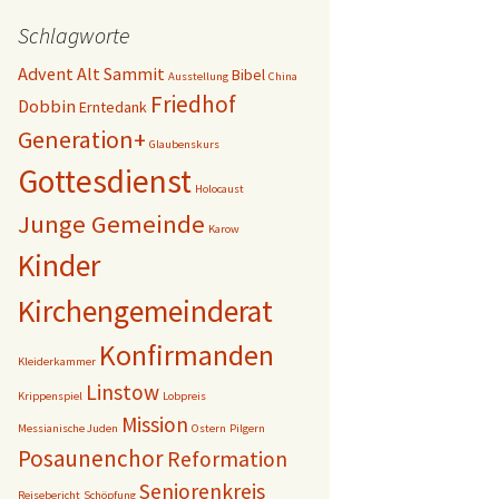
Schlagworte
Advent
Alt Sammit
Bibel
Ausstellung
China
Friedhof
Dobbin
Erntedank
Generation+
Glaubenskurs
Gottesdienst
Holocaust
Junge Gemeinde
Karow
Kinder
Kirchengemeinderat
Konfirmanden
Kleiderkammer
Linstow
Krippenspiel
Lobpreis
Mission
Messianische Juden
Ostern
Pilgern
Posaunenchor
Reformation
Seniorenkreis
Reisebericht
Schöpfung