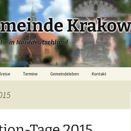
emeinde Krakow
che in Norddeutschland
Kreise
Termine
Gemeindeleben
Kontakt
e
Stadtkirche Krakow
015
ugend
Dorfkirche Linstow
Konfirmandenunterricht
r
Dorfkirche Dobbin
Junge Gemeinde
tion-Tage 2015
Dorfkirche Alt Sammit