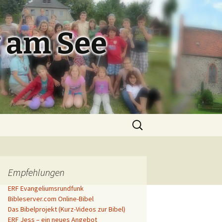
 am See
Suchen
nach:
Empfehlungen
ERF Evangeliumsrundfunk
Bibleserver.com Online-Bibel
Das Bibelprojekt (Kurz-Videos zur Bibel)
ERF Jess – ein neues Angebot