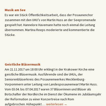
Musik am See
Es war ein Stück Öffentlichkeitsarbeit, dass der Posaunenchor
zusammen mit den UHU’s von Martin Huss an der Seepromenade
gespielt hat. Hannelore Havemann hatte noch einmal die Leitung
übernommen. Martina Reeps moderierte und kommentierte die
Stücke.
Geistliche Bläsermusik
Am 21.11.2017 um 18:00 Uhr erklingt in der Krakower Kirche eine
geistliche Bläsermusik. Ausführende sind die UHUs, der
Seniorenbläserkreis des Posaunenwerkes Mecklenburg-
Vorpommern unter Leitung von Landesposaunenwart Martin Huss.
Vom 03.04. bis 07.04.2017 waren 37 Bläserinnen und Bläser als
Botschafter der Nordkirche im Dienst der Ökumene im Jubiläumsjahr
der Reformation zu einer Konzertreise nach Rom
Geistliche
aufgebrochen. Höhepunkt …
weiterlesen
→