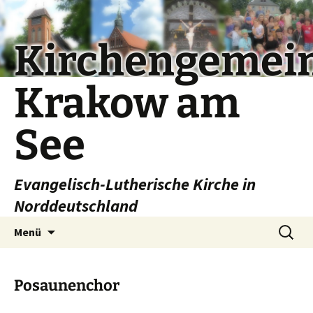
Kirchengemei
Krakow am
See
Evangelisch-Lutherische Kirche in
Norddeutschland
Zum
Suchen
Menü
Inhalt
nach:
springen
Posaunenchor