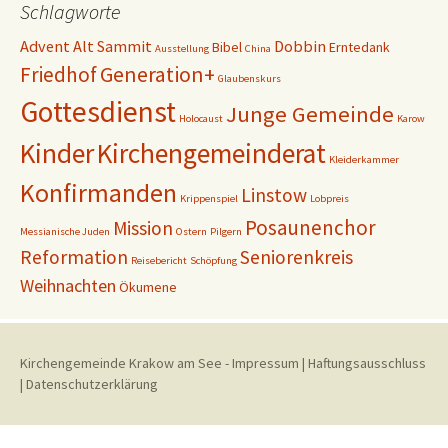
Schlagworte
Advent
Alt Sammit
Dobbin
Bibel
Erntedank
Ausstellung
China
Generation+
Friedhof
Glaubenskurs
Gottesdienst
Junge Gemeinde
Holocaust
Karow
Kinder
Kirchengemeinderat
Kleiderkammer
Konfirmanden
Linstow
Krippenspiel
Lobpreis
Posaunenchor
Mission
Messianische Juden
Ostern
Pilgern
Reformation
Seniorenkreis
Reisebericht
Schöpfung
Weihnachten
Ökumene
Kirchengemeinde Krakow am See
-
Impressum
|
Haftungsausschluss
|
Datenschutzerklärung