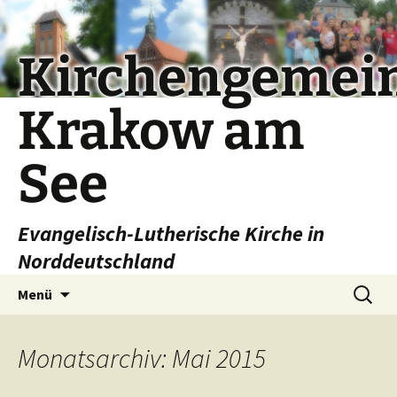
Kirchengemei
Krakow am
See
Evangelisch-Lutherische Kirche in
Norddeutschland
Zum
Suchen
Menü
Inhalt
nach:
springen
Monatsarchiv: Mai 2015