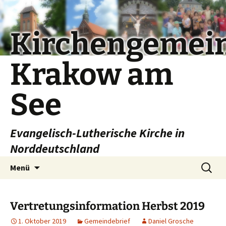
Kirchengemei
Krakow am
See
Evangelisch-Lutherische Kirche in
Norddeutschland
Zum
Suchen
Menü
Inhalt
nach:
springen
Vertretungsinformation Herbst 2019
1. Oktober 2019
Gemeindebrief
Daniel Grosche