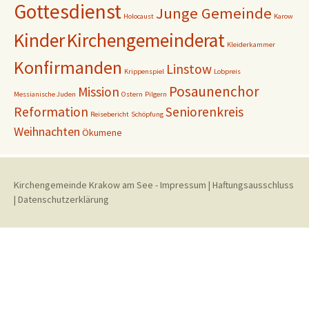
Gottesdienst
Junge Gemeinde
Holocaust
Karow
Kinder
Kirchengemeinderat
Kleiderkammer
Konfirmanden
Linstow
Krippenspiel
Lobpreis
Posaunenchor
Mission
Messianische Juden
Ostern
Pilgern
Reformation
Seniorenkreis
Reisebericht
Schöpfung
Weihnachten
Ökumene
Kirchengemeinde Krakow am See
-
Impressum
|
Haftungsausschluss
|
Datenschutzerklärung