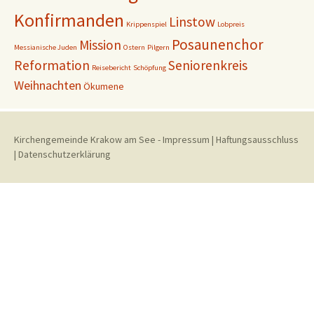
Konfirmanden
Linstow
Krippenspiel
Lobpreis
Posaunenchor
Mission
Messianische Juden
Ostern
Pilgern
Reformation
Seniorenkreis
Reisebericht
Schöpfung
Weihnachten
Ökumene
Kirchengemeinde Krakow am See
-
Impressum
|
Haftungsausschluss
|
Datenschutzerklärung