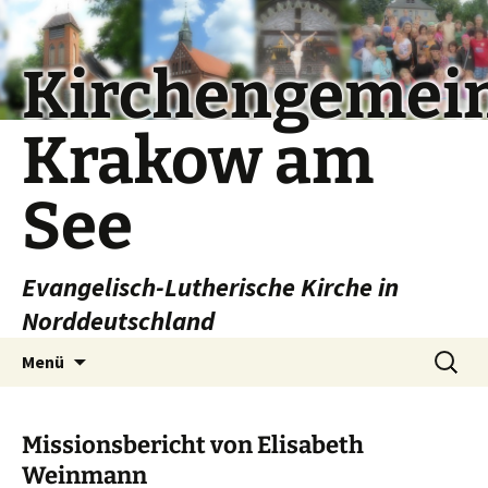
Kirchengemei
Krakow am
See
Evangelisch-Lutherische Kirche in
Norddeutschland
Zum
Suchen
Menü
Inhalt
nach:
springen
Missionsbericht von Elisabeth
Weinmann