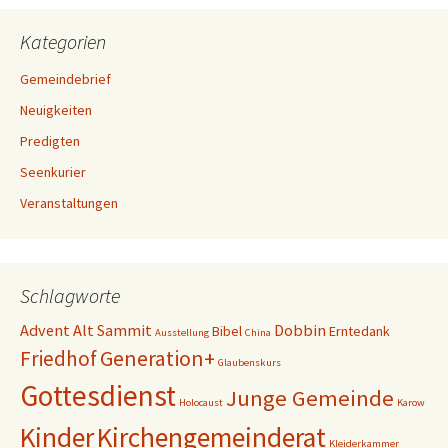
Kategorien
Gemeindebrief
Neuigkeiten
Predigten
Seenkurier
Veranstaltungen
Schlagworte
Advent
Alt Sammit
Dobbin
Bibel
Erntedank
Ausstellung
China
Generation+
Friedhof
Glaubenskurs
Gottesdienst
Junge Gemeinde
Holocaust
Karow
Kinder
Kirchengemeinderat
Kleiderkammer