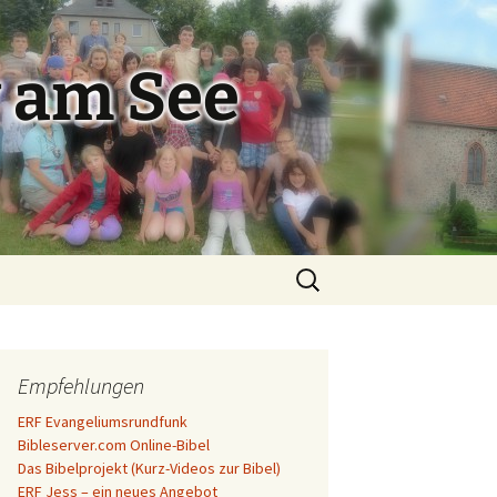
 am See
Suchen
nach:
Empfehlungen
ERF Evangeliumsrundfunk
Bibleserver.com Online-Bibel
Das Bibelprojekt (Kurz-Videos zur Bibel)
ERF Jess – ein neues Angebot