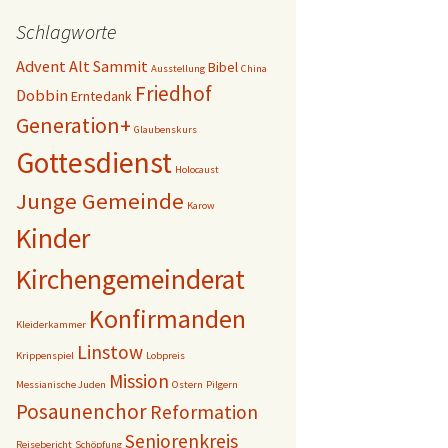
Schlagworte
Advent
Alt Sammit
Bibel
Ausstellung
China
Friedhof
Dobbin
Erntedank
Generation+
Glaubenskurs
Gottesdienst
Holocaust
Junge Gemeinde
Karow
Kinder
Kirchengemeinderat
Konfirmanden
Kleiderkammer
Linstow
Krippenspiel
Lobpreis
Mission
Messianische Juden
Ostern
Pilgern
Posaunenchor
Reformation
Seniorenkreis
Reisebericht
Schöpfung