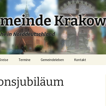
emeinde Krakow
che in Norddeutschland
Kreise
Termine
Gemeindeleben
Kontakt
e
Stadtkirche Krakow
onsjubiläum
ugend
Dorfkirche Linstow
Konfirmandenunterricht
r
Dorfkirche Dobbin
Junge Gemeinde
Dorfkirche Alt Sammit