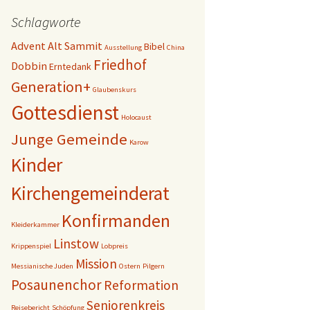
Schlagworte
Advent
Alt Sammit
Bibel
Ausstellung
China
Friedhof
Dobbin
Erntedank
Generation+
Glaubenskurs
Gottesdienst
Holocaust
Junge Gemeinde
Karow
Kinder
Kirchengemeinderat
Konfirmanden
Kleiderkammer
Linstow
Krippenspiel
Lobpreis
Mission
Messianische Juden
Ostern
Pilgern
Posaunenchor
Reformation
Seniorenkreis
Reisebericht
Schöpfung