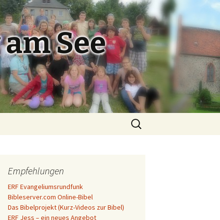
 am See
Suchen
nach:
Empfehlungen
ERF Evangeliumsrundfunk
Bibleserver.com Online-Bibel
Das Bibelprojekt (Kurz-Videos zur Bibel)
ERF Jess – ein neues Angebot