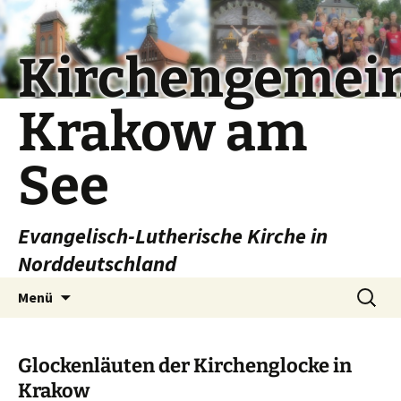
Kirchengemei
Krakow am
See
Evangelisch-Lutherische Kirche in
Norddeutschland
Zum
Suchen
Menü
Inhalt
nach:
springen
Glockenläuten der Kirchenglocke in
Krakow