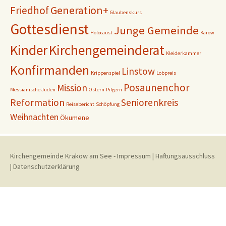
Generation+
Friedhof
Glaubenskurs
Gottesdienst
Junge Gemeinde
Holocaust
Karow
Kinder
Kirchengemeinderat
Kleiderkammer
Konfirmanden
Linstow
Krippenspiel
Lobpreis
Posaunenchor
Mission
Messianische Juden
Ostern
Pilgern
Reformation
Seniorenkreis
Reisebericht
Schöpfung
Weihnachten
Ökumene
Kirchengemeinde Krakow am See
-
Impressum
|
Haftungsausschluss
|
Datenschutzerklärung