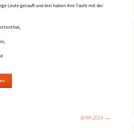
nge Leute getauft und drei haben ihre Taufe mit der
Dorfkirche Karow
ottenthal,
in,
nd
den
BAM 2014
→