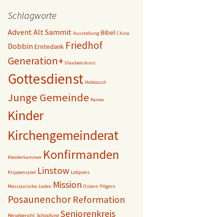
Schlagworte
Advent
Alt Sammit
Bibel
Ausstellung
China
Friedhof
Dobbin
Erntedank
Generation+
Glaubenskurs
Gottesdienst
Holocaust
Junge Gemeinde
Karow
Kinder
Kirchengemeinderat
Konfirmanden
Kleiderkammer
Linstow
Krippenspiel
Lobpreis
Mission
Messianische Juden
Ostern
Pilgern
Posaunenchor
Reformation
Seniorenkreis
Reisebericht
Schöpfung