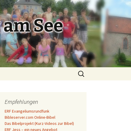
 am See
Suchen
nach:
Empfehlungen
ERF Evangeliumsrundfunk
Bibleserver.com Online-Bibel
Das Bibelprojekt (Kurz-Videos zur Bibel)
ERF Jess – ein neues Angebot