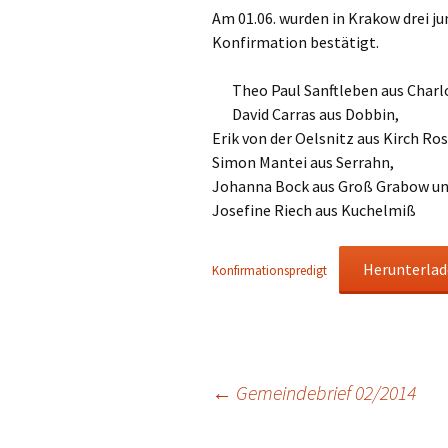
Am 01.06. wurden in Krakow drei ju
Hauskreise
Konfirmation bestätigt.
Theo Paul Sanftleben aus Charl
David Carras aus Dobbin,
Erik von der Oelsnitz aus Kirch Ros
Simon Mantei aus Serrahn,
Johanna Bock aus Groß Grabow u
Josefine Riech aus Kuchelmiß
Herunterla
Konfirmationspredigt
Beitragsnavigation
←
Gemeindebrief 02/2014