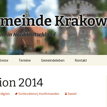
emeinde Krakow
che in Norddeutschland
Kreise
Termine
Gemeindeleben
Kontakt
e
Stadtkirche Krakow
ion 2014
ugend
Dorfkirche Linstow
Konfirmandenunterricht
r
Dorfkirche Dobbin
Junge Gemeinde
edigten
Gottesdienst
,
Konfirmanden
Daniel
Dorfkirche Alt Sammit