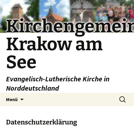
Kirchengemei
Krakow am
See
Evangelisch-Lutherische Kirche in
Norddeutschland
Zum
Suchen
Menü
Inhalt
nach:
springen
Datenschutzerklärung